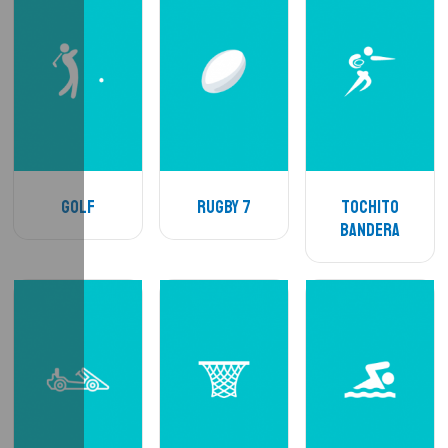
Golf
Rugby 7
Tochito
Bandera