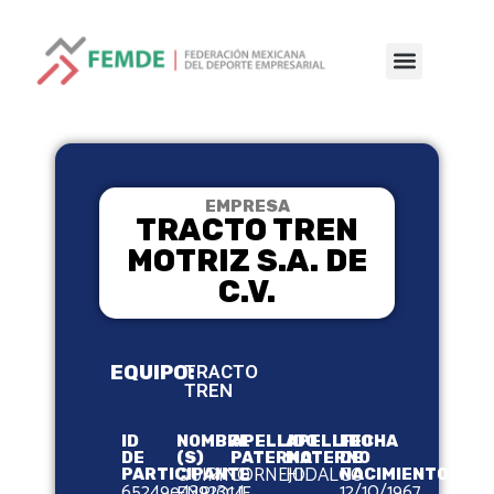
EMPRESA
TRACTO TREN
MOTRIZ S.A. DE
C.V.
EQUIPO:
TRACTO
TREN
ID
NOMBRE
APELLIDO
APELLIDO
FECHA
DE
(S)
PATERNO
MATERNO
DE
QUIRINO
CORNEJO
HIDALGO
PARTICIPANTE
NACIMIENTO
65249e43923c4
12/10/1967