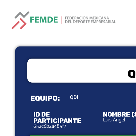
Q
EQUIPO:
QDI
ID DE
NOMBRE (
Luis Ángel
PARTICIPANTE
652c6b2a485f7