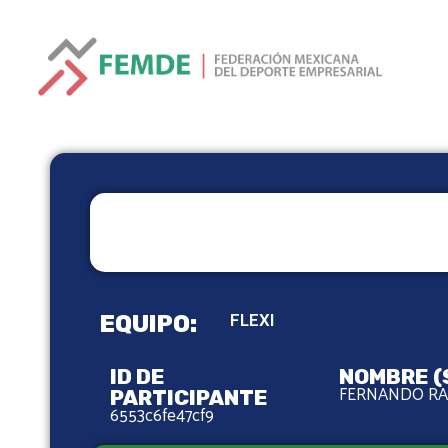
EQUIPO:
FLEXI
ID DE
NOMBRE (
FERNANDO RA
PARTICIPANTE
6553c6fe47cf9