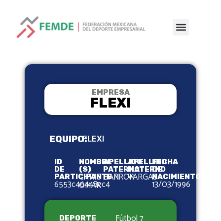
EMPRESA
FLEXI
EQUIPO:
FLEXI
ID
NOMBRE
APELLIDO
APELLIDO
FECHA
DE
(S)
PATERNO
MATERNO
DE
CHRISTIAN
BARRON
VARGAS
PARTICIPANTE
NACIMIENTO
6553c46448cc4
13/03/1996
OMAR
Fútbol 7
DEPORTE