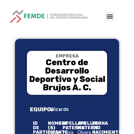
EMPRESA
Centro de
Desarrollo
Deportivo y Social
Brujos A. C.
EQUIPO:
Wizards
ID
NOMBRE
APELLIDO
APELLIDO
FECHA
DE
(S)
PATERNO
MATERNO
DE
María
Mora
Olvera
PARTICIPANTE
NACIMIENTO