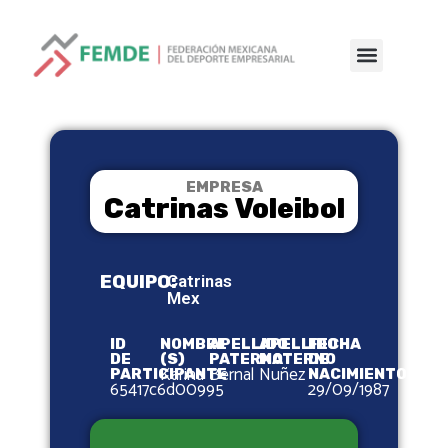
EMPRESA
Catrinas Voleibol
EQUIPO:
Catrinas
Mex
ID
NOMBRE
APELLIDO
APELLIDO
FECHA
DE
(S)
PATERNO
MATERNO
DE
Karina
Bernal
Nuñez
PARTICIPANTE
NACIMIENTO
65417c6d00995
29/09/1987