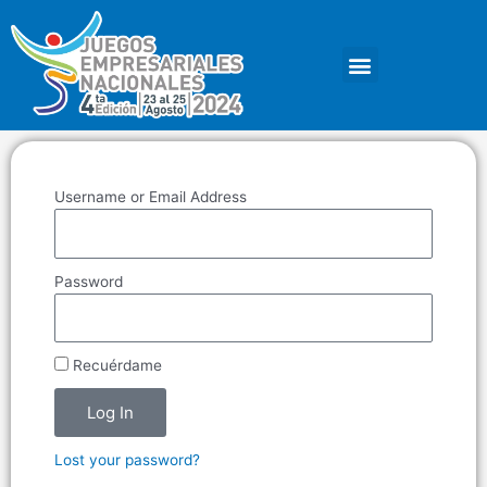
Ir
al
Menu
contenido
Username or Email Address
Password
Recuérdame
Log In
Lost your password?