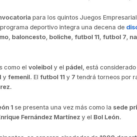
nvocatoria
para los quintos Juegos Empresaria
l programa deportivo integra una decena de
dis
smo
,
baloncesto
,
boliche
,
futbol 11
,
futbol 7
,
na
es como el
voleibol
y el
pádel
, está considerado
l
y
femenil
. El
futbol 11
y
7
tendrá torneos por r
drez
.
eón 1
se presenta una vez más como la
sede pr
Enrique Fernández Martínez
y el
Bol León
.