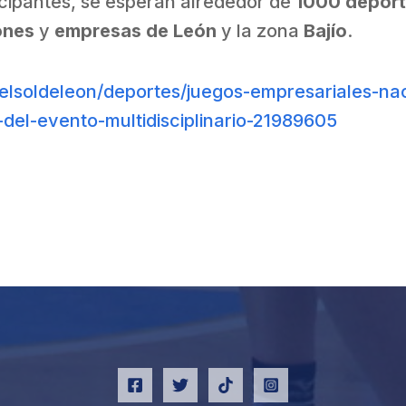
icipantes, se esperan alrededor de
1000 deport
ones
y
empresas de León
y la zona
Bajío
.
elsoldeleon/deportes/juegos-empresariales-na
s-del-evento-multidisciplinario-21989605