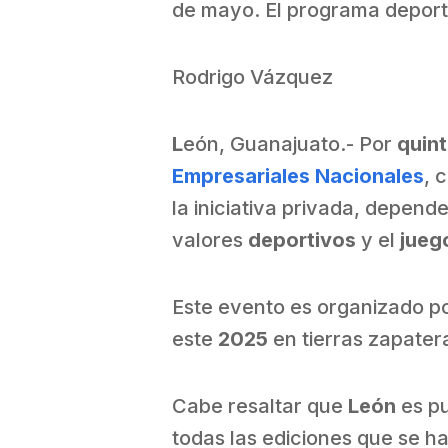
de mayo. El programa deportiv
Rodrigo Vázquez
L
eón, Guanajuato.- Por
quin
Empresariales Nacionales
, 
la iniciativa privada, depend
valores
deportivos
y el
jueg
Este evento es organizado po
este
2025
en tierras zapater
Cabe resaltar que
León
es pu
todas las ediciones que se 