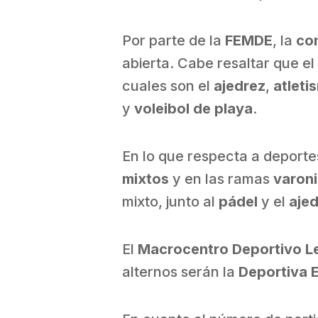
Por parte de la
FEMDE
, la
co
abierta. Cabe resaltar que e
cuales son el
ajedrez
,
atleti
y
voleibol de playa
.
En lo que respecta a deport
mixtos
y en las ramas
varoni
mixto, junto al
pádel
y el
aje
El
Macrocentro Deportivo L
alternos serán la
Deportiva 