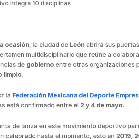
o integra 10 disciplinas
ta ocasión
, la ciudad de
León
abrirá sus puertas 
certamen multidisciplinario que reúne a colabor
encias de
gobierno
entre otras organizaciones p
o limpio
.
r la
Federación Mexicana del Deporte Empresa
as está confirmado entre el
2 y 4 de mayo
.
nta de lanza en este movimiento deportivo para
han celebrado hasta el momento, esto en
2019
,
2