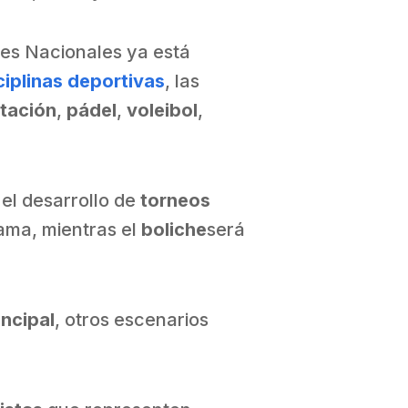
les Nacionales ya está
ciplinas deportivas
, las
tación
,
pádel
,
voleibol
,
 el desarrollo de
torneos
ama, mientras el
boliche
será
incipal
, otros escenarios