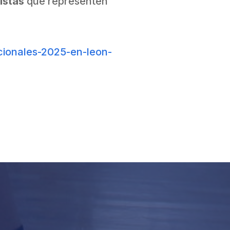
istas
que representen
cionales-2025-en-leon-