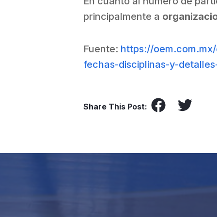
En cuanto al número de part
principalmente a
organizaci
Fuente:
https://oem.com.mx/
fechas-disciplinas-y-detalle
Share This Post: